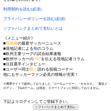
利用契約を読む(必須)
プライバシーポリシーを読む(必須)
ソフトバンクまとめて支払いとは
《メニュー紹介》
■
現地発
の最新サッカーニュース
■現地記者による
旬
のコラム
■欧州主要リーグの試合結果速報
■欧州サッカーの
“今”
を伝える現地記者コラム
■注目選手インタビュー
■ユーザー同士
熱く
語れる投稿コーナー
他にもサッカーファン必見の情報が充実！
※携帯サイトで提供しておりました「ゴールムービー」「キセカエ」「着信メ
ロディ」「Flashゲーム」は現在、スマートフォンに対応しておりません。
下記よりログインしてご登録下さい。